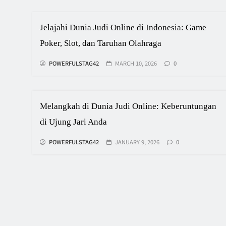
Jelajahi Dunia Judi Online di Indonesia: Game
Poker, Slot, dan Taruhan Olahraga
POWERFULSTAG42
MARCH 10, 2026
0
Melangkah di Dunia Judi Online: Keberuntungan
di Ujung Jari Anda
POWERFULSTAG42
JANUARY 9, 2026
0