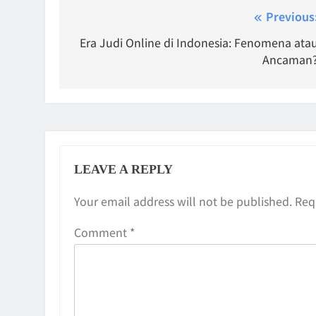
Post
Previous
navigation
Era Judi Online di Indonesia: Fenomena ata
Ancaman
LEAVE A REPLY
Your email address will not be published.
Req
Comment
*