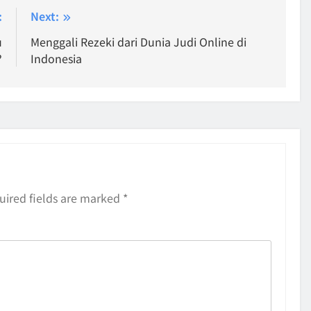
:
Next:
u
Menggali Rezeki dari Dunia Judi Online di
?
Indonesia
uired fields are marked
*