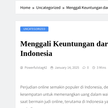
Home
Uncategorized
Menggali Keuntungan dari
UNCATEGORIZED
Menggali Keuntungan dari
Indonesia
Powerfulstag42
January 14, 2025
0
3 Mins
Perjudian online semakin populer di Indonesia,
kesempatan untuk memenangkan uang dalam waktu
saat bermain judi online, terutama di Indonesia 