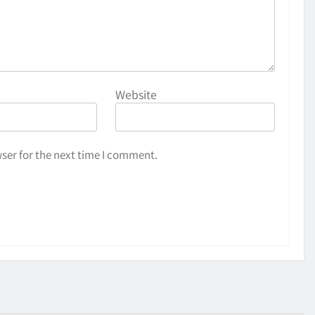
Website
ser for the next time I comment.