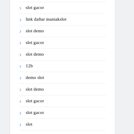
slot gacor
link daftar maniakslot
slot demo
slot gacor
slot demo
12b
demo slot
slot demo
slot gacor
slot gacor
slot