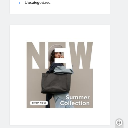
Uncategorized