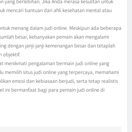
n yang berlebihan. Jika Anda merasa kesulitan untuk
uk mencari bantuan dari ahli kesehatan mental atau
a untuk menang dalam judi online. Meskipun ada beberapa
jumlah besar, kebanyakan pemain akan mengalami
cing dengan janji-janji kemenangan besar dan tetaplah
 objektif.
at menikmati pengalaman bermain judi online yang
u memilih situs judi online yang terpercaya, memahami
kan emosi dan kebiasaan berjudi, serta tetap realistis
 ini bermanfaat bagi para pemain judi online di